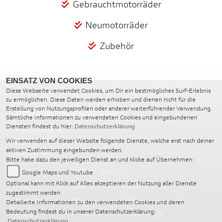
Gebrauchtmotorräder
Neumotorräder
Zubehör
EINSATZ VON COOKIES
Diese Webseite verwendet Cookies, um Dir ein bestmögliches Surf-Erlebnis
zu ermöglichen. Diese Daten werden erhoben und dienen nicht für die
Erstellung von Nutzungsprofilen oder anderer weiterführender Verwendung.
UNMÜSSIG ZWEIRÄDER GMBH
Sämtliche Informationen zu verwendeten Cookies und eingebundenen
Diensten findest du hier:
Datenschutzerklärung
Hauptstraße 80
79336 Herbolzheim
Wir verwenden auf dieser Website folgende Dienste, welche erst nach deiner
aktiven Zustimmung eingebunden werden.
Deutschland
Bitte hake dazu den jeweiligen Dienst an und klicke auf Übernehmen:
Telefon:
0049 (0) 7643 / 337
Google Maps und Youtube
Optional kann mit Klick auf Alles akzeptieren der Nutzung aller Dienste
Fax:
0049 (0) 7643 / 40993
zugestimmt werden
Website:
http://www.motorrad-unmuessig.de
Detailierte Informationen zu den verwendeten Cookies und deren
Bedeutung findest du in unserer Datenschutzerklärung:
E-Mail:
info@motorrad-unmuessig.de
Datenschutzerklärung