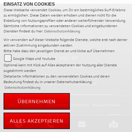
EINSATZ VON COOKIES
Diese Webseite verwendet Cookies, um Dir ein bestmögliches Surf-Erlebnis
zu ermöglichen. Diese Daten werden erhoben und dienen nicht für die
Erstellung von Nutzungsprofilen oder anderer weiterführender Verwendung.
UNMÜSSIG ZWEIRÄDER GMBH
Sämtliche Informationen zu verwendeten Cookies und eingebundenen
Diensten findest du hier:
Datenschutzerklärung
Hauptstraße 80
79336 Herbolzheim
Wir verwenden auf dieser Website folgende Dienste, welche erst nach deiner
aktiven Zustimmung eingebunden werden.
Deutschland
Bitte hake dazu den jeweiligen Dienst an und klicke auf Übernehmen:
Telefon:
0049 (0) 7643 / 337
Google Maps und Youtube
Optional kann mit Klick auf Alles akzeptieren der Nutzung aller Dienste
Fax:
0049 (0) 7643 / 40993
zugestimmt werden
Website:
http://www.motorrad-unmuessig.de
Detailierte Informationen zu den verwendeten Cookies und deren
Bedeutung findest du in unserer Datenschutzerklärung:
E-Mail:
info@motorrad-unmuessig.de
Datenschutzerklärung
ÜBERNEHMEN
AGB
Impressum
Datenschutz
Disclaimer
Barrierefreiheit
powered by 1000PS
ALLES AKZEPTIEREN