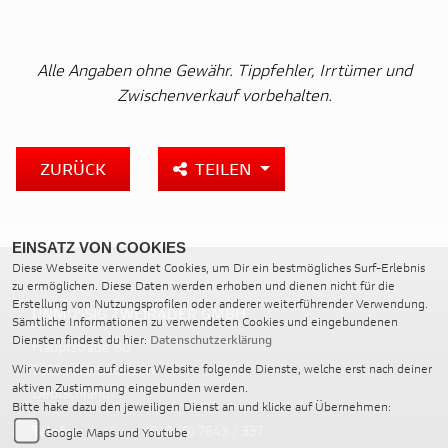
Alle Angaben ohne Gewähr. Tippfehler, Irrtümer und
Zwischenverkauf vorbehalten.
ZURÜCK
TEILEN
EINSATZ VON COOKIES
Diese Webseite verwendet Cookies, um Dir ein bestmögliches Surf-Erlebnis
zu ermöglichen. Diese Daten werden erhoben und dienen nicht für die
Erstellung von Nutzungsprofilen oder anderer weiterführender Verwendung.
UNMÜSSIG ZWEIRÄDER GMBH
Sämtliche Informationen zu verwendeten Cookies und eingebundenen
Diensten findest du hier:
Datenschutzerklärung
Hauptstraße 80
79336 Herbolzheim
Wir verwenden auf dieser Website folgende Dienste, welche erst nach deiner
aktiven Zustimmung eingebunden werden.
Deutschland
Bitte hake dazu den jeweiligen Dienst an und klicke auf Übernehmen:
Telefon:
0049 (0) 7643 / 337
Google Maps und Youtube